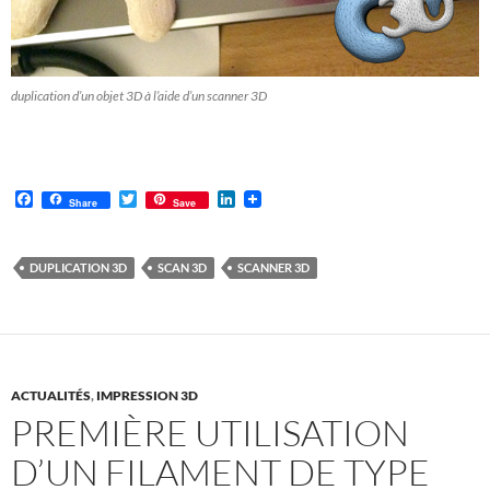
duplication d’un objet 3D à l’aide d’un scanner 3D
F
T
L
Share
Save
a
w
i
c
i
n
e
t
k
b
t
e
DUPLICATION 3D
SCAN 3D
SCANNER 3D
o
e
d
o
r
I
k
n
ACTUALITÉS
,
IMPRESSION 3D
PREMIÈRE UTILISATION
D’UN FILAMENT DE TYPE