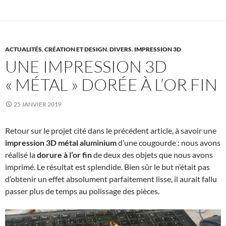
o
r
I
k
n
ACTUALITÉS
,
CRÉATION ET DESIGN
,
DIVERS
,
IMPRESSION 3D
UNE IMPRESSION 3D
« MÉTAL » DORÉE À L’OR FIN
25 JANVIER 2019
Retour sur le projet cité dans le précédent article, à savoir une
impression 3D métal aluminium
d’une cougourde : nous avons
réalisé la
dorure à l’or fin
de deux des objets que nous avons
imprimé. Le résultat est splendide. Bien sûr le but n’était pas
d’obtenir un effet absolument parfaitement lisse, il aurait fallu
passer plus de temps au polissage des pièces.