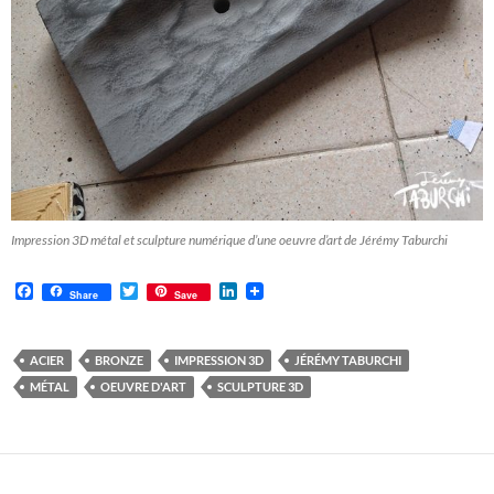
Impression 3D métal et sculpture numérique d’une oeuvre d’art de Jérémy Taburchi
F
T
L
Share
Save
a
w
i
c
i
n
e
t
k
b
t
e
ACIER
BRONZE
IMPRESSION 3D
JÉRÉMY TABURCHI
o
e
d
MÉTAL
OEUVRE D'ART
SCULPTURE 3D
o
r
I
k
n