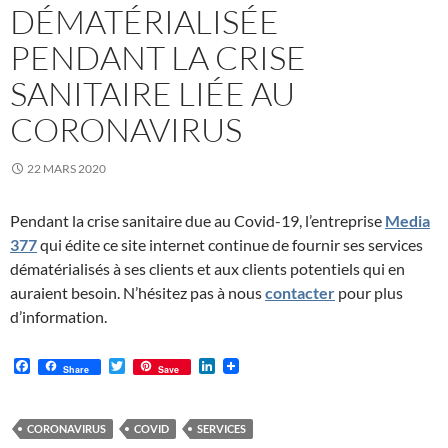
DÉMATÉRIALISÉE
PENDANT LA CRISE
SANITAIRE LIÉE AU
CORONAVIRUS
22 MARS 2020
Pendant la crise sanitaire due au Covid-19, l’entreprise
Media
377
qui édite ce site internet continue de fournir ses services
dématérialisés à ses clients et aux clients potentiels qui en
auraient besoin. N’hésitez pas à nous
contacter
pour plus
d’information.
F
T
L
Share
Save
a
w
i
c
i
n
e
t
k
b
t
e
CORONAVIRUS
COVID
SERVICES
o
e
d