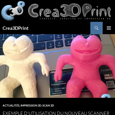
Aller
au
contenu
Recherche
Crea3DPrint
MENU
PRINCI
ACTUALITÉS
,
IMPRESSION 3D
,
SCAN 3D
EXEMPLE D’UTILISATION DU NOUVEAU SCANNER