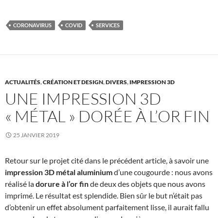
a
w
i
c
i
n
e
t
k
b
t
e
CORONAVIRUS
COVID
SERVICES
o
e
d
o
r
I
k
n
ACTUALITÉS
,
CRÉATION ET DESIGN
,
DIVERS
,
IMPRESSION 3D
UNE IMPRESSION 3D
« MÉTAL » DORÉE À L’OR FIN
25 JANVIER 2019
Retour sur le projet cité dans le précédent article, à savoir une
impression 3D métal aluminium
d’une cougourde : nous avons
réalisé la
dorure à l’or fin
de deux des objets que nous avons
imprimé. Le résultat est splendide. Bien sûr le but n’était pas
d’obtenir un effet absolument parfaitement lisse, il aurait fallu