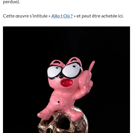
perdue).
Cette œuvre s’intitule «
Allo t Où ?
» et peut être achetée ici.