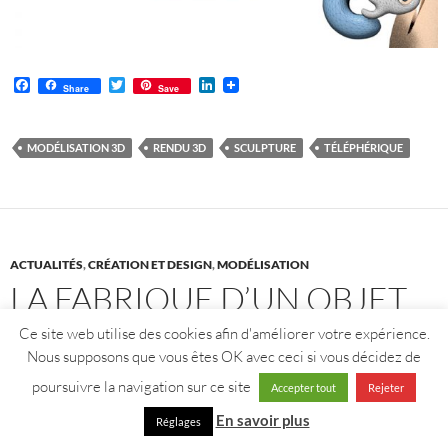
F
T
L
Share
Save
a
w
i
c
i
n
e
t
k
b
t
e
MODÉLISATION 3D
RENDU 3D
SCULPTURE
TÉLÉPHÉRIQUE
o
e
d
o
r
I
k
n
ACTUALITÉS
,
CRÉATION ET DESIGN
,
MODÉLISATION
LA FABRIQUE D’UN OBJET
3D, PARTIE 1 : CONCEPTION
Ce site web utilise des cookies afin d'améliorer votre expérience.
Nous supposons que vous êtes OK avec ceci si vous décidez de
ET MODÉLISATION
poursuivre la navigation sur ce site
Accepter tout
Rejeter
7 SEPTEMBRE 2016
En savoir plus
Réglages