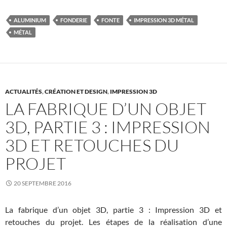
c
i
n
e
t
k
b
t
e
ALUMINIUM
FONDERIE
FONTE
IMPRESSION 3D MÉTAL
o
e
d
MÉTAL
o
r
I
k
n
ACTUALITÉS
,
CRÉATION ET DESIGN
,
IMPRESSION 3D
LA FABRIQUE D’UN OBJET
3D, PARTIE 3 : IMPRESSION
3D ET RETOUCHES DU
PROJET
20 SEPTEMBRE 2016
La fabrique d’un objet 3D, partie 3 : Impression 3D et
retouches du projet. Les étapes de la réalisation d’une