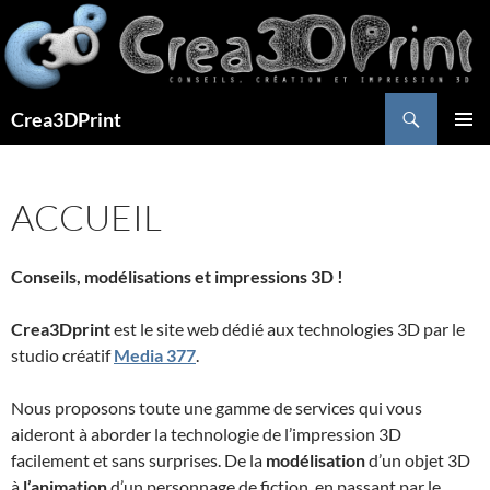
Aller
au
contenu
Recherche
Crea3DPrint
MENU
PRINCI
ACCUEIL
Conseils, modélisations et impressions 3D !
Crea3Dprint
est le site web dédié aux technologies 3D par le
studio créatif
Media 377
.
Nous proposons toute une gamme de services qui vous
aideront à aborder la technologie de l’impression 3D
facilement et sans surprises. De la
modélisation
d’un objet 3D
à
l’animation
d’un personnage de fiction, en passant par le