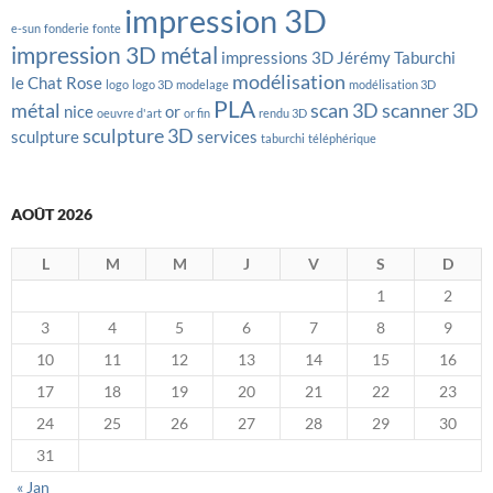
impression 3D
e-sun
fonderie
fonte
impression 3D métal
impressions 3D
Jérémy Taburchi
modélisation
le Chat Rose
logo
logo 3D
modelage
modélisation 3D
PLA
métal
scan 3D
scanner 3D
nice
or
oeuvre d'art
or fin
rendu 3D
sculpture 3D
sculpture
services
taburchi
téléphérique
AOÛT 2026
L
M
M
J
V
S
D
1
2
3
4
5
6
7
8
9
10
11
12
13
14
15
16
17
18
19
20
21
22
23
24
25
26
27
28
29
30
31
« Jan