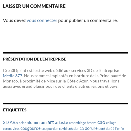
o
e
d
LAISSER UN COMMENTAIRE
o
r
I
k
n
Vous devez
vous connecter
pour publier un commentaire.
PRÉSENTATION DE L’ENTREPRISE
Crea3Dprint est le site web dédié aux services 3D de l'entreprise
Media 377
. Nous sommes implantés en bordure de la Principauté de
Monaco, à proximité de Nice sur la Côte d'Azur. Nous travaillons
aussi avec grand plaisir pour des clients d'autres régions et pays.
ÉTIQUETTES
art
cao
3D
ABS
aluminium
artiste
acier
assemblage
bronze
collage
cougourde
dorure
coronavirus
cougourdon
covid
création 3D
doré
doré à l'or fin