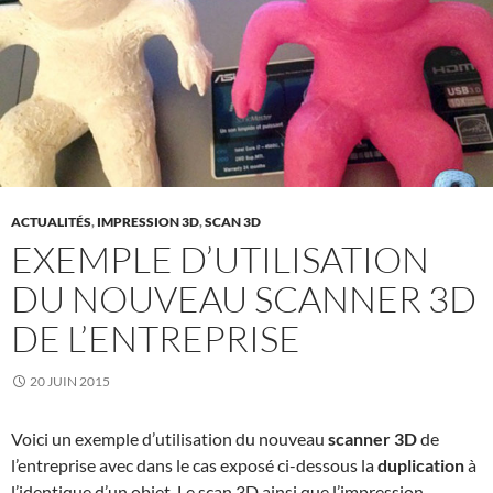
ACTUALITÉS
,
IMPRESSION 3D
,
SCAN 3D
EXEMPLE D’UTILISATION
DU NOUVEAU SCANNER 3D
DE L’ENTREPRISE
20 JUIN 2015
Voici un exemple d’utilisation du nouveau
scanner 3D
de
l’entreprise avec dans le cas exposé ci-dessous la
duplication
à
l’identique d’un objet. Le scan 3D ainsi que l’impression