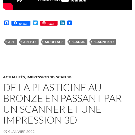
F
T
L
Share
Save
a
w
i
c
i
n
e
t
k
b
t
e
ART
ARTISTE
MODELAGE
SCAN 3D
SCANNER 3D
o
e
d
o
r
I
k
n
ACTUALITÉS
,
IMPRESSION 3D
,
SCAN 3D
DE LA PLASTICINE AU
BRONZE EN PASSANT PAR
UN SCANNER ET UNE
IMPRESSION 3D
9 JANVIER 2022