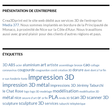
PRÉSENTATION DE L’ENTREPRISE
Crea3Dprint est le site web dédié aux services 3D de l'entreprise
Media 377
. Nous sommes implantés en bordure de la Principauté de
Monaco, à proximité de Nice sur la Côte d'Azur. Nous travaillons
aussi avec grand plaisir pour des clients d'autres régions et pays.
ÉTIQUETTES
art
cao
3D
ABS
aluminium
artiste
acier
assemblage
bronze
collage
cougourde
dorure
coronavirus
cougourdon
covid
création 3D
doré
doré à l'or fin
impression 3D
e-sun
fonderie
fonte
impression 3D métal
impressions 3D
Jérémy Taburchi
modélisation
le Chat Rose
logo
logo 3D
modelage
modélisation 3D
PLA
métal
scan 3D
scanner 3D
nice
or
oeuvre d'art
or fin
rendu 3D
sculpture 3D
sculpture
services
taburchi
téléphérique