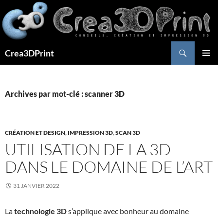
Aller
au
contenu
Recherche
Crea3DPrint
MENU
PRINCI
Archives par mot-clé : scanner 3D
CRÉATION ET DESIGN
,
IMPRESSION 3D
,
SCAN 3D
UTILISATION DE LA 3D
DANS LE DOMAINE DE L’ART
31 JANVIER 2022
La
technologie 3D
s’applique avec bonheur au domaine