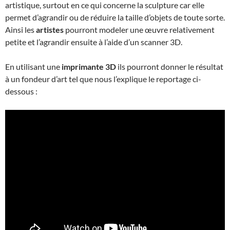
artistique, surtout en ce qui concerne la sculpture car elle
permet d’agrandir ou de réduire la taille d’objets de toute sorte.
Ainsi les
artistes
pourront modeler une œuvre relativement
petite et l’agrandir ensuite à l’aide d’un scanner 3D.
En utilisant une
imprimante 3D
ils pourront donner le résultat
à un fondeur d’art tel que nous l’explique le reportage ci-
dessous :