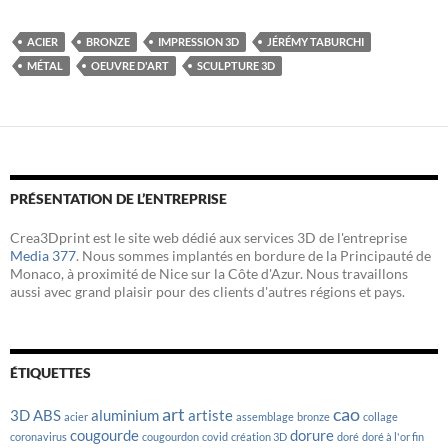
c
i
n
e
t
k
b
t
e
ACIER
BRONZE
IMPRESSION 3D
JÉRÉMY TABURCHI
o
e
d
MÉTAL
OEUVRE D'ART
SCULPTURE 3D
o
r
I
k
n
PRÉSENTATION DE L’ENTREPRISE
Crea3Dprint est le site web dédié aux services 3D de l'entreprise
Media 377
. Nous sommes implantés en bordure de la Principauté de
Monaco, à proximité de Nice sur la Côte d'Azur. Nous travaillons
aussi avec grand plaisir pour des clients d'autres régions et pays.
ÉTIQUETTES
art
cao
3D
ABS
aluminium
artiste
acier
assemblage
bronze
collage
cougourde
dorure
coronavirus
cougourdon
covid
création 3D
doré
doré à l'or fin