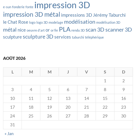
impression 3D
e-sun
fonderie
fonte
impression 3D métal
impressions 3D
Jérémy Taburchi
modélisation
le Chat Rose
logo
logo 3D
modelage
modélisation 3D
PLA
métal
scan 3D
scanner 3D
nice
or
oeuvre d'art
or fin
rendu 3D
sculpture 3D
sculpture
services
taburchi
téléphérique
AOÛT 2026
L
M
M
J
V
S
D
1
2
3
4
5
6
7
8
9
10
11
12
13
14
15
16
17
18
19
20
21
22
23
24
25
26
27
28
29
30
31
« Jan