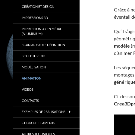
CRÉATION ET DESIGN
Grâce à no
éventail d
IMPRESSIONS 3D
IMPRESSION 3D EN MÉTAL
Qu’il s’ag
(ALUMINIUM)
géométriqu
SCAN 3D HAUTE DÉFINITION
modèle
(m
d’animer l’
SCULPTURE 3D
Les séquen
MODÉLISATION
montages 
ANIMATION
générique
VIDEOS
Ci-dessou
CONTACTS
Crea3Dpr
EXEMPLES DE RÉALISATIONS
CHOIX DE FILAMENTS
AUTRES TECHNIQUES