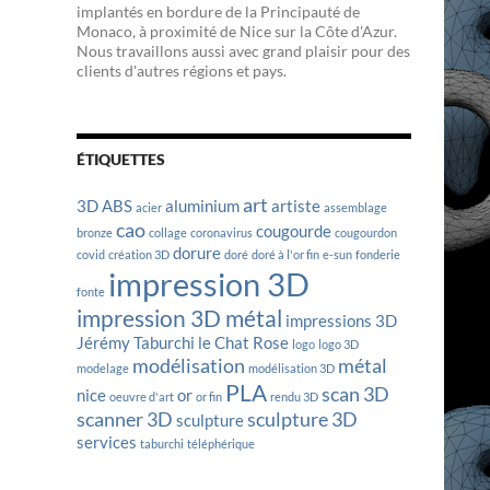
implantés en bordure de la Principauté de
Monaco, à proximité de Nice sur la Côte d'Azur.
Nous travaillons aussi avec grand plaisir pour des
clients d'autres régions et pays.
ÉTIQUETTES
art
3D
ABS
aluminium
artiste
acier
assemblage
cao
cougourde
bronze
collage
coronavirus
cougourdon
dorure
covid
création 3D
doré
doré à l'or fin
e-sun
fonderie
impression 3D
fonte
impression 3D métal
impressions 3D
Jérémy Taburchi
le Chat Rose
logo
logo 3D
modélisation
métal
modelage
modélisation 3D
PLA
scan 3D
nice
or
oeuvre d'art
or fin
rendu 3D
scanner 3D
sculpture 3D
sculpture
services
taburchi
téléphérique