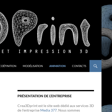
 DÉFINITION
MODÉLISATION
ANIMATION
CONTACTS
PRÉSENTATION DE L’ENTREPRISE
Crea3Dprint est le site web dédié aux services 3D
de l'entreprise
Media 377
. Nous sommes