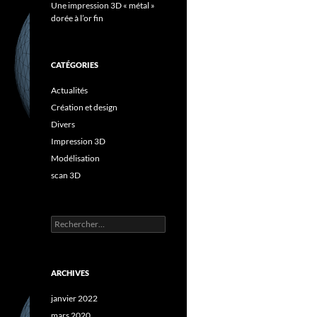
Une impression 3D « métal »
dorée à l’or fin
CATÉGORIES
Actualités
Création et design
Divers
Impression 3D
Modélisation
scan 3D
Rechercher :
ARCHIVES
janvier 2022
mars 2020