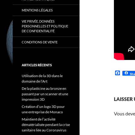
MENTIONS LÉGALES
VIE PRIVÉE, DONNÉES
PERSONNELLES ET POLITIQUE
DE CONFIDENTIALITÉ
CONDITIONS DE VENTE
ARTICLES RÉCENTS
F
Sha
Utilisation de la 3D dans le
a
domaine de l’Art
c
e
De la plasticine au bronze en
b
passant par un scanner et une
o
LAISSER
impression 3D
o
k
Création d’un logo 3D pour
une entreprise de Monaco
Vous dev
Maintient de l’activité
dématérialisée pendant la crise
sanitaire liée au Coronavirus