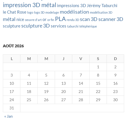
impression 3D métal
impressions 3D
Jérémy Taburchi
modélisation
le Chat Rose
logo
logo 3D
modelage
modélisation 3D
PLA
métal
scan 3D
scanner 3D
nice
or
oeuvre d'art
or fin
rendu 3D
sculpture 3D
sculpture
services
taburchi
téléphérique
AOÛT 2026
L
M
M
J
V
S
D
1
2
3
4
5
6
7
8
9
10
11
12
13
14
15
16
17
18
19
20
21
22
23
24
25
26
27
28
29
30
31
« Jan