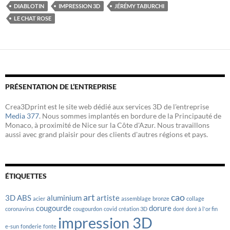
b
t
e
DIABLOTIN
IMPRESSION 3D
JÉRÉMY TABURCHI
o
e
d
LE CHAT ROSE
o
r
I
k
n
PRÉSENTATION DE L’ENTREPRISE
Crea3Dprint est le site web dédié aux services 3D de l'entreprise
Media 377
. Nous sommes implantés en bordure de la Principauté de
Monaco, à proximité de Nice sur la Côte d'Azur. Nous travaillons
aussi avec grand plaisir pour des clients d'autres régions et pays.
ÉTIQUETTES
art
cao
3D
ABS
aluminium
artiste
acier
assemblage
bronze
collage
cougourde
dorure
coronavirus
cougourdon
covid
création 3D
doré
doré à l'or fin
impression 3D
e-sun
fonderie
fonte