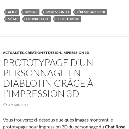
c
i
n
e
t
k
b
t
e
ACIER
BRONZE
IMPRESSION 3D
JÉRÉMY TABURCHI
o
e
d
MÉTAL
OEUVRE D'ART
SCULPTURE 3D
o
r
I
k
n
ACTUALITÉS
,
CRÉATION ET DESIGN
,
IMPRESSION 3D
PROTOTYPAGE D’UN
PERSONNAGE EN
DIABLOTIN GRÂCE À
L’IMPRESSION 3D
3 MARS 2015
Vous trouverez ci-dessous quelques images montrant le
prototypage pour impression 3D du personnage du
Chat Rose