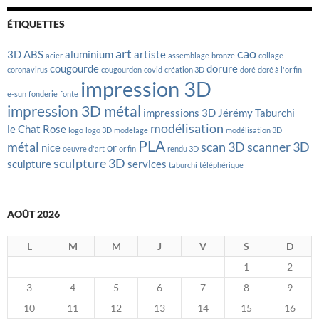
ÉTIQUETTES
art
cao
3D
ABS
aluminium
artiste
acier
assemblage
bronze
collage
cougourde
dorure
coronavirus
cougourdon
covid
création 3D
doré
doré à l'or fin
impression 3D
e-sun
fonderie
fonte
impression 3D métal
impressions 3D
Jérémy Taburchi
modélisation
le Chat Rose
logo
logo 3D
modelage
modélisation 3D
PLA
métal
scan 3D
scanner 3D
nice
or
oeuvre d'art
or fin
rendu 3D
sculpture 3D
sculpture
services
taburchi
téléphérique
AOÛT 2026
L
M
M
J
V
S
D
1
2
3
4
5
6
7
8
9
10
11
12
13
14
15
16