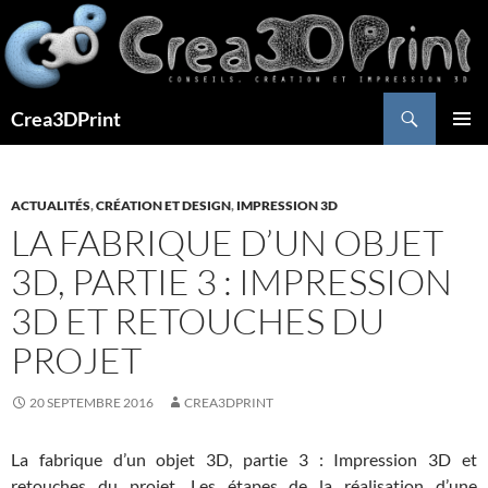
Aller
au
contenu
Recherche
Crea3DPrint
MENU
PRINCI
ACTUALITÉS
,
CRÉATION ET DESIGN
,
IMPRESSION 3D
LA FABRIQUE D’UN OBJET
3D, PARTIE 3 : IMPRESSION
3D ET RETOUCHES DU
PROJET
20 SEPTEMBRE 2016
CREA3DPRINT
La fabrique d’un objet 3D, partie 3 : Impression 3D et
retouches du projet. Les étapes de la réalisation d’une