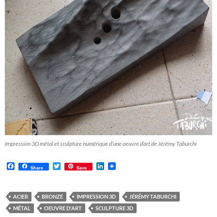
Impression 3D métal et sculpture numérique d’une oeuvre d’art de Jérémy Taburchi
F
T
L
Share
Save
a
w
i
c
i
n
e
t
k
b
t
e
ACIER
BRONZE
IMPRESSION 3D
JÉRÉMY TABURCHI
o
e
d
MÉTAL
OEUVRE D'ART
SCULPTURE 3D
o
r
I