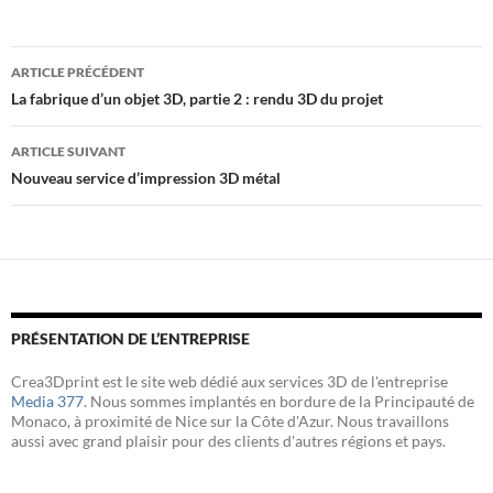
k
n
Navigation
ARTICLE PRÉCÉDENT
des
La fabrique d’un objet 3D, partie 2 : rendu 3D du projet
articles
ARTICLE SUIVANT
Nouveau service d’impression 3D métal
PRÉSENTATION DE L’ENTREPRISE
Crea3Dprint est le site web dédié aux services 3D de l'entreprise
Media 377
. Nous sommes implantés en bordure de la Principauté de
Monaco, à proximité de Nice sur la Côte d'Azur. Nous travaillons
aussi avec grand plaisir pour des clients d'autres régions et pays.