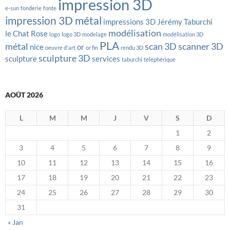
impression 3D
e-sun
fonderie
fonte
impression 3D métal
impressions 3D
Jérémy Taburchi
modélisation
le Chat Rose
logo
logo 3D
modelage
modélisation 3D
PLA
métal
scan 3D
scanner 3D
nice
or
oeuvre d'art
or fin
rendu 3D
sculpture 3D
sculpture
services
taburchi
téléphérique
AOÛT 2026
L
M
M
J
V
S
D
1
2
3
4
5
6
7
8
9
10
11
12
13
14
15
16
17
18
19
20
21
22
23
24
25
26
27
28
29
30
31
« Jan