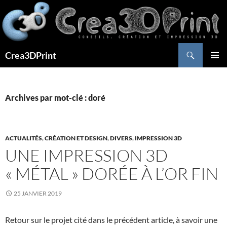
Aller
au
contenu
Recherche
Crea3DPrint
MENU
PRINCI
Archives par mot-clé : doré
ACTUALITÉS
,
CRÉATION ET DESIGN
,
DIVERS
,
IMPRESSION 3D
UNE IMPRESSION 3D
« MÉTAL » DORÉE À L’OR FIN
25 JANVIER 2019
Retour sur le projet cité dans le précédent article, à savoir une