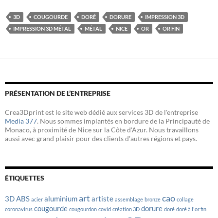
c
i
n
e
t
k
b
t
e
3D
COUGOURDE
DORÉ
DORURE
IMPRESSION 3D
o
e
d
IMPRESSION 3D MÉTAL
MÉTAL
NICE
OR
OR FIN
o
r
I
k
n
PRÉSENTATION DE L’ENTREPRISE
Crea3Dprint est le site web dédié aux services 3D de l'entreprise
Media 377
. Nous sommes implantés en bordure de la Principauté de
Monaco, à proximité de Nice sur la Côte d'Azur. Nous travaillons
aussi avec grand plaisir pour des clients d'autres régions et pays.
ÉTIQUETTES
art
cao
3D
ABS
aluminium
artiste
acier
assemblage
bronze
collage
cougourde
dorure
coronavirus
cougourdon
covid
création 3D
doré
doré à l'or fin