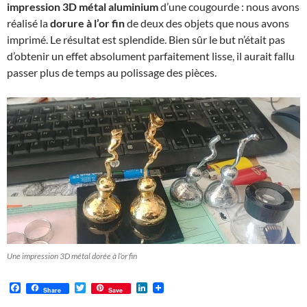
impression 3D métal aluminium
d’une cougourde : nous avons
réalisé la
dorure à l’or fin
de deux des objets que nous avons
imprimé. Le résultat est splendide. Bien sûr le but n’était pas
d’obtenir un effet absolument parfaitement lisse, il aurait fallu
passer plus de temps au polissage des pièces.
Une impression 3D métal dorée à l’or fin
F
T
L
Share
Save
a
w
i