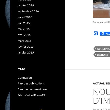
janvier 2019
septembre 2016
juillet 2016
Impression 3D
juin 2015
mai 2015
F
Sha
avril 2015
a
c
mars 2015
e
février 2015
b
ALUMINI
o
janvier 2015
DORURE
o
k
MÉTA
Connexion
Flux des publications
ACTUALITÉ
NOU
Flux des commentaires
Site de WordPress-FR
D’I