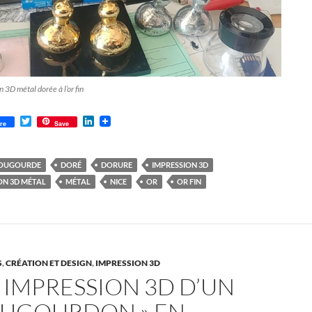
 3D métal dorée à l’or fin
T
L
re
Save
w
i
i
n
t
k
t
e
OUGOURDE
DORÉ
DORURE
IMPRESSION 3D
e
d
ON 3D MÉTAL
MÉTAL
NICE
OR
OR FIN
r
I
n
S
,
CRÉATION ET DESIGN
,
IMPRESSION 3D
 IMPRESSION 3D D’UN
OUGOURDON » EN