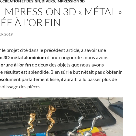
S
,
CRÉATION ET DESIGN
,
DIVERS
,
IMPRESSION 3D
IMPRESSION 3D « MÉTAL »
E À L’OR FIN
ER 2019
 le projet cité dans le précédent article, à savoir une
n 3D métal aluminium
d’une cougourde : nous avons
orure à l’or fin
de deux des objets que nous avons
e résultat est splendide. Bien sûr le but n’était pas d’obtenir
bsolument parfaitement lisse, il aurait fallu passer plus de
olissage des pièces.