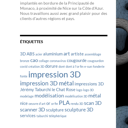
implantés en bordure de la Principauté de
Monaco, à proximité de Nice sur la Côte d'Azur.
Nous travaillons aussi avec grand plaisir pour des
clients d'autres régions et pays.
ÉTIQUETTES
art
3D
ABS
aluminium
artiste
acier
assemblage
cao
cougourde
bronze
collage
coronavirus
cougourdon
dorure
covid
création 3D
doré
doré à l'or fin
e-sun
fonderie
impression 3D
fonte
impression 3D métal
impressions 3D
Jérémy Taburchi
le Chat Rose
logo
logo 3D
modélisation
métal
modelage
modélisation 3D
PLA
scan 3D
nice
or
oeuvre d'art
or fin
rendu 3D
scanner 3D
sculpture 3D
sculpture
services
taburchi
téléphérique