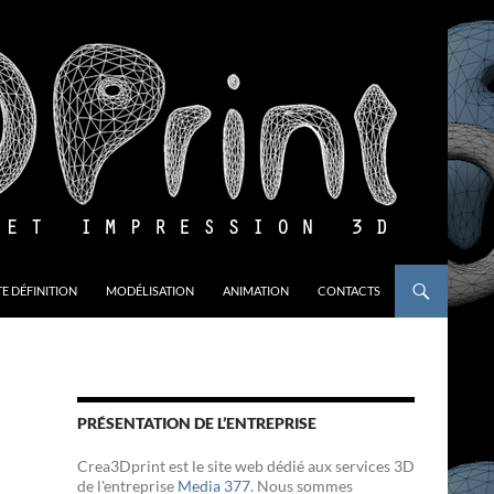
E DÉFINITION
MODÉLISATION
ANIMATION
CONTACTS
PRÉSENTATION DE L’ENTREPRISE
Crea3Dprint est le site web dédié aux services 3D
de l'entreprise
Media 377
. Nous sommes