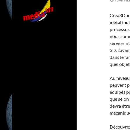
7 JANVIE
Crea3Dpri
métal ind
processus
nous somm
service in
3D. L’avan
dans le fa
quel objet
Au niveau 
peuvent p
équipés po
que selon 
devra être
mécaniques
Découvrez 