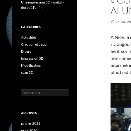
Une impression 3D « métal »
ALU
dorée à l’or fin
25 JANVI
CATÉGORIES
A Nice, la
Actualités
« Cougourd
Création et design
avril, sur
Divers
non comest
Impression 3D
imprimé e
Modélisation
plus tradi
scan 3D
Rechercher :
ARCHIVES
janvier 2022
mars 2020