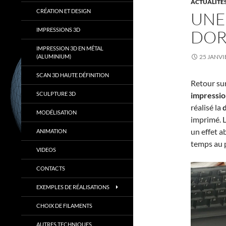
ACTUALITÉ
CRÉATION ET DESIGN
UNE 
IMPRESSIONS 3D
DORÉ
IMPRESSION 3D EN MÉTAL
(ALUMINIUM)
25 JANVI
SCAN 3D HAUTE DÉFINITION
Retour sur
SCULPTURE 3D
impressio
réalisé la
d
MODÉLISATION
imprimé. L
un effet a
ANIMATION
temps au p
VIDEOS
CONTACTS
EXEMPLES DE RÉALISATIONS
CHOIX DE FILAMENTS
AUTRES TECHNIQUES