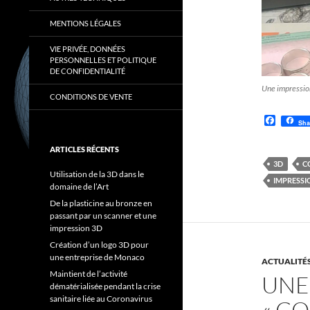
MENTIONS LÉGALES
VIE PRIVÉE, DONNÉES
PERSONNELLES ET POLITIQUE
DE CONFIDENTIALITÉ
Une impression
CONDITIONS DE VENTE
F
Sha
a
c
ARTICLES RÉCENTS
e
b
3D
C
o
Utilisation de la 3D dans le
IMPRESSI
o
domaine de l’Art
k
De la plasticine au bronze en
passant par un scanner et une
impression 3D
Création d’un logo 3D pour
une entreprise de Monaco
ACTUALITÉ
Maintient de l’activité
UNE
dématérialisée pendant la crise
sanitaire liée au Coronavirus
« C