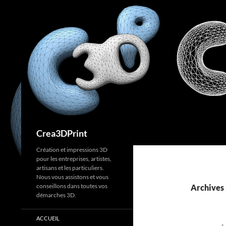
Aller
au
contenu
Recherche
Crea3DPrint
Création et impressions 3D
pour les entreprises, artistes,
artisans et les particuliers.
Nous vous assistons et vous
conseillons dans toutes vos
Archives 
démarches 3D.
ACCUEIL