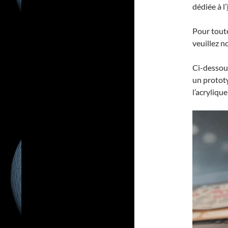
dédiée à l’
Pour tout
veuillez n
Ci-dessou
un prototy
l’acryliqu