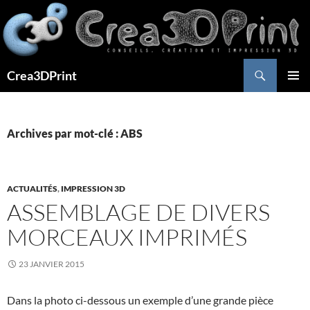
Aller
au
contenu
Recherche
Crea3DPrint
MENU
PRINCI
Archives par mot-clé : ABS
ACTUALITÉS
,
IMPRESSION 3D
ASSEMBLAGE DE DIVERS
MORCEAUX IMPRIMÉS
23 JANVIER 2015
Dans la photo ci-dessous un exemple d’une grande pièce