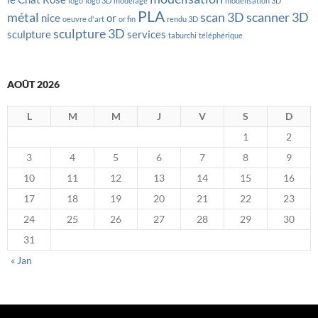
logo
logo 3D
modelage
modélisation 3D
PLA
métal
scan 3D
scanner 3D
nice
or
oeuvre d'art
or fin
rendu 3D
sculpture 3D
sculpture
services
taburchi
téléphérique
AOÛT 2026
L
M
M
J
V
S
D
1
2
3
4
5
6
7
8
9
10
11
12
13
14
15
16
17
18
19
20
21
22
23
24
25
26
27
28
29
30
31
« Jan