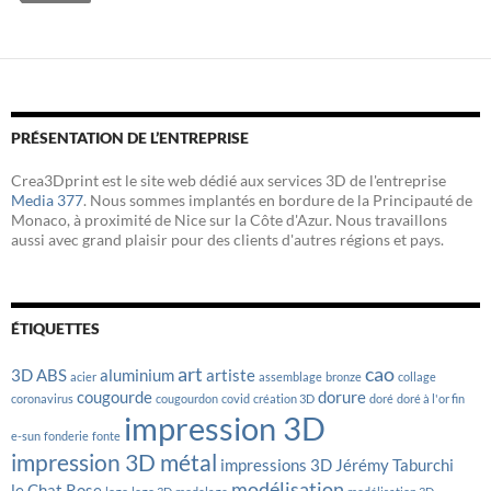
o
r
I
k
n
PRÉSENTATION DE L’ENTREPRISE
Crea3Dprint est le site web dédié aux services 3D de l'entreprise
Media 377
. Nous sommes implantés en bordure de la Principauté de
Monaco, à proximité de Nice sur la Côte d'Azur. Nous travaillons
aussi avec grand plaisir pour des clients d'autres régions et pays.
ÉTIQUETTES
art
cao
3D
ABS
aluminium
artiste
acier
assemblage
bronze
collage
cougourde
dorure
coronavirus
cougourdon
covid
création 3D
doré
doré à l'or fin
impression 3D
e-sun
fonderie
fonte
impression 3D métal
impressions 3D
Jérémy Taburchi
modélisation
le Chat Rose