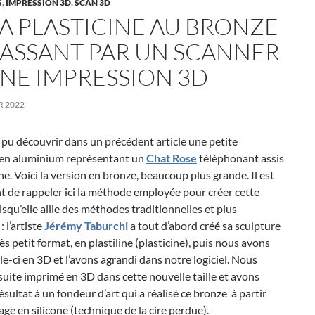
S
,
IMPRESSION 3D
,
SCAN 3D
LA PLASTICINE AU BRONZE
PASSANT PAR UN SCANNER
UNE IMPRESSION 3D
R 2022
pu découvrir dans un précédent article une petite
 en aluminium représentant un
Chat Rose
téléphonant assis
ne. Voici la version en bronze, beaucoup plus grande. Il est
t de rappeler ici la méthode employée pour créer cette
squ’elle allie des méthodes traditionnelles et plus
 l’artiste
Jérémy Taburchi
a tout d’abord créé sa sculpture
ès petit format, en plastiline (plasticine), puis nous avons
le-ci en 3D et l’avons agrandi dans notre logiciel. Nous
suite imprimé en 3D dans cette nouvelle taille et avons
ésultat à un fondeur d’art qui a réalisé ce bronze à partir
ge en silicone (technique de la cire perdue).