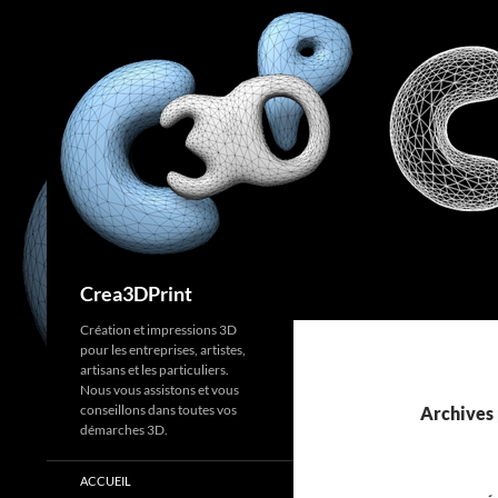
Aller
au
contenu
Recherche
Crea3DPrint
Création et impressions 3D
pour les entreprises, artistes,
artisans et les particuliers.
Nous vous assistons et vous
conseillons dans toutes vos
Archives 
démarches 3D.
ACCUEIL