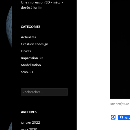
Une impression 3D « métal »
dorée à l’or fin
CATÉGORIES
Actualités
Création et design
Divers
Impression 3D
Modélisation
scan 3D
Rechercher :
Une sculpture 
ARCHIVES
F
Sha
a
janvier 2022
c
mars 2020