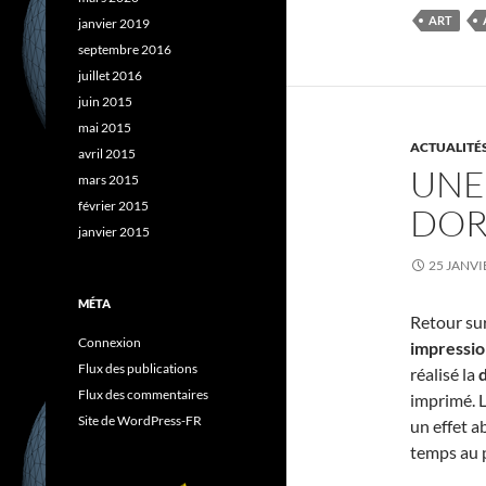
e
b
ART
janvier 2019
o
septembre 2016
o
k
juillet 2016
juin 2015
mai 2015
ACTUALITÉ
avril 2015
UNE 
mars 2015
février 2015
DORÉ
janvier 2015
25 JANVI
MÉTA
Retour sur
Connexion
impressio
Flux des publications
réalisé la
d
Flux des commentaires
imprimé. L
Site de WordPress-FR
un effet a
temps au p