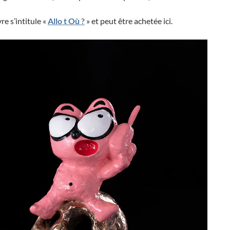
e s’intitule «
Allo t Où ?
» et peut être achetée ici.