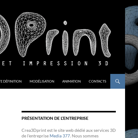
E DÉFINITION
MODÉLISATION
ANIMATION
CONTACTS
PRÉSENTATION DE L’ENTREPRISE
Crea3Dprint est le site web dédié aux services 3D
de l'entreprise
Media 377
. Nous sommes