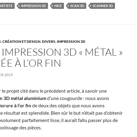
t
k
t
e
ARTISTE
IMPRESSION 3D
NICE
SCAN 3D
SCANNER 3D
e
d
r
I
n
S
,
CRÉATION ET DESIGN
,
DIVERS
,
IMPRESSION 3D
IMPRESSION 3D « MÉTAL »
E À L’OR FIN
ER 2019
 le projet cité dans le précédent article, à savoir une
n 3D métal aluminium
d’une cougourde : nous avons
orure à l’or fin
de deux des objets que nous avons
e résultat est splendide. Bien sûr le but n’était pas d’obtenir
bsolument parfaitement lisse, il aurait fallu passer plus de
olissage des pièces.