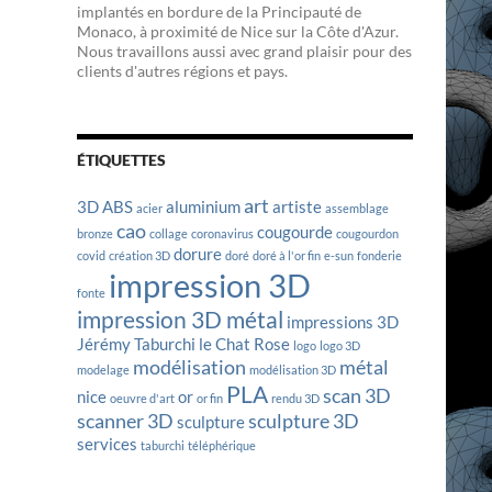
implantés en bordure de la Principauté de
Monaco, à proximité de Nice sur la Côte d'Azur.
Nous travaillons aussi avec grand plaisir pour des
clients d'autres régions et pays.
ÉTIQUETTES
art
3D
ABS
aluminium
artiste
acier
assemblage
cao
cougourde
bronze
collage
coronavirus
cougourdon
dorure
covid
création 3D
doré
doré à l'or fin
e-sun
fonderie
impression 3D
fonte
impression 3D métal
impressions 3D
Jérémy Taburchi
le Chat Rose
logo
logo 3D
modélisation
métal
modelage
modélisation 3D
PLA
scan 3D
nice
or
oeuvre d'art
or fin
rendu 3D
scanner 3D
sculpture 3D
sculpture
services
taburchi
téléphérique