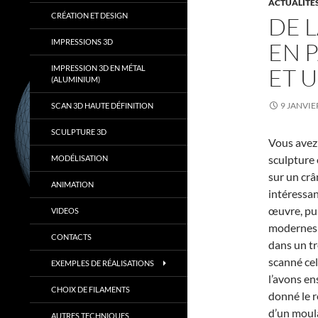
ACTUALITÉ
CRÉATION ET DESIGN
DE 
IMPRESSIONS 3D
EN 
IMPRESSION 3D EN MÉTAL
ET 
(ALUMINIUM)
9 JANVIE
SCAN 3D HAUTE DÉFINITION
SCULPTURE 3D
Vous avez 
sculpture
MODÉLISATION
sur un crâ
ANIMATION
intéressan
œuvre, pui
VIDEOS
modernes :
CONTACTS
dans un tr
scanné cel
EXEMPLES DE RÉALISATIONS
l’avons en
CHOIX DE FILAMENTS
donné le r
d’un moula
AUTRES TECHNIQUES