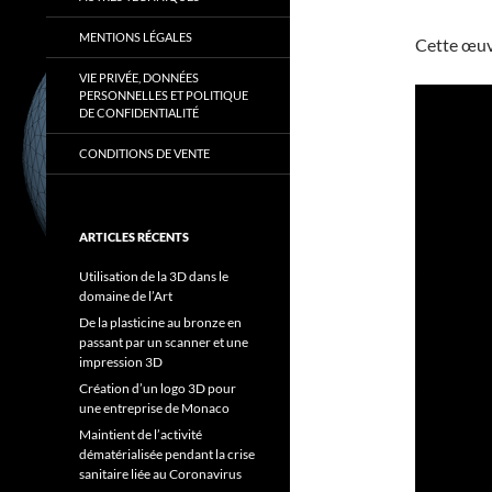
MENTIONS LÉGALES
Cette œuvr
VIE PRIVÉE, DONNÉES
PERSONNELLES ET POLITIQUE
DE CONFIDENTIALITÉ
CONDITIONS DE VENTE
ARTICLES RÉCENTS
Utilisation de la 3D dans le
domaine de l’Art
De la plasticine au bronze en
passant par un scanner et une
impression 3D
Création d’un logo 3D pour
une entreprise de Monaco
Maintient de l’activité
dématérialisée pendant la crise
sanitaire liée au Coronavirus