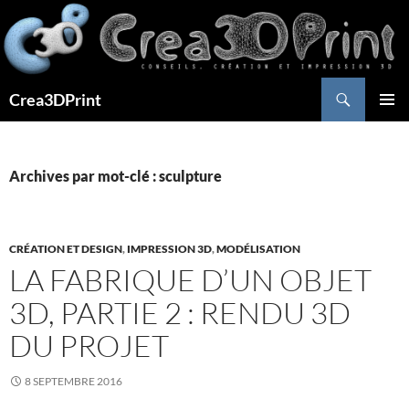
Aller
au
contenu
Recherche
Crea3DPrint
MENU
PRINCI
Archives par mot-clé : sculpture
CRÉATION ET DESIGN
,
IMPRESSION 3D
,
MODÉLISATION
LA FABRIQUE D’UN OBJET
3D, PARTIE 2 : RENDU 3D
DU PROJET
8 SEPTEMBRE 2016