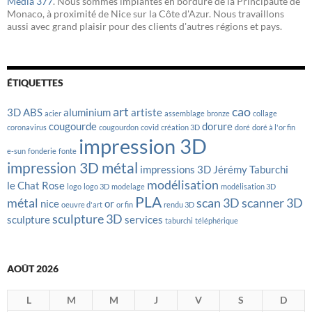
Media 377
. Nous sommes implantés en bordure de la Principauté de
Monaco, à proximité de Nice sur la Côte d'Azur. Nous travaillons
aussi avec grand plaisir pour des clients d'autres régions et pays.
ÉTIQUETTES
art
cao
3D
ABS
aluminium
artiste
acier
assemblage
bronze
collage
cougourde
dorure
coronavirus
cougourdon
covid
création 3D
doré
doré à l'or fin
impression 3D
e-sun
fonderie
fonte
impression 3D métal
impressions 3D
Jérémy Taburchi
modélisation
le Chat Rose
logo
logo 3D
modelage
modélisation 3D
PLA
métal
scan 3D
scanner 3D
nice
or
oeuvre d'art
or fin
rendu 3D
sculpture 3D
sculpture
services
taburchi
téléphérique
AOÛT 2026
L
M
M
J
V
S
D