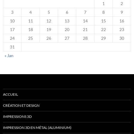
1
2
3
4
5
6
7
8
9
10
11
12
13
14
15
16
17
18
19
20
21
22
23
24
25
26
27
28
29
30
31
« Jan
ACCUEIL
CRÉATION ET DESIGN
IMPRESSIONS 3D
IMPRESSION 3D EN MÉTAL (ALUMINIUM)