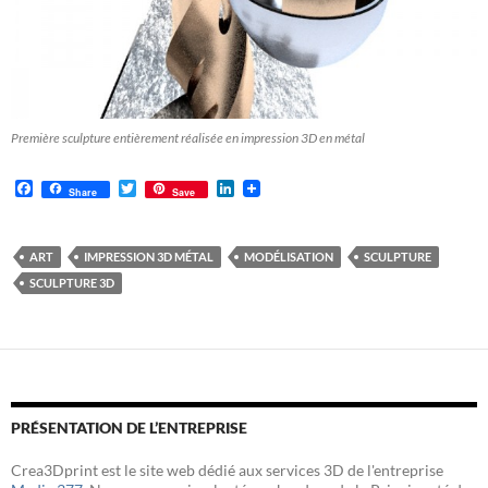
Première sculpture entièrement réalisée en impression 3D en métal
F
T
L
Share
Save
a
w
i
c
i
n
e
t
k
b
t
e
ART
IMPRESSION 3D MÉTAL
MODÉLISATION
SCULPTURE
o
e
d
SCULPTURE 3D
o
r
I
k
n
PRÉSENTATION DE L’ENTREPRISE
Crea3Dprint est le site web dédié aux services 3D de l'entreprise