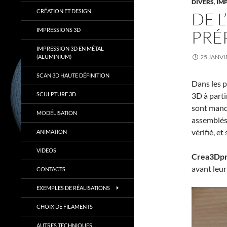
DIVERS
,
IM
CRÉATION ET DESIGN
DE L
IMPRESSIONS 3D
PRÉ
IMPRESSION 3D EN MÉTAL
(ALUMINIUM)
25 JANVI
SCAN 3D HAUTE DÉFINITION
Dans les p
SCULPTURE 3D
3D à parti
sont manq
MODÉLISATION
assemblés 
vérifié, et
ANIMATION
VIDEOS
Crea3Dpr
avant leur
CONTACTS
EXEMPLES DE RÉALISATIONS
CHOIX DE FILAMENTS
AUTRES TECHNIQUES