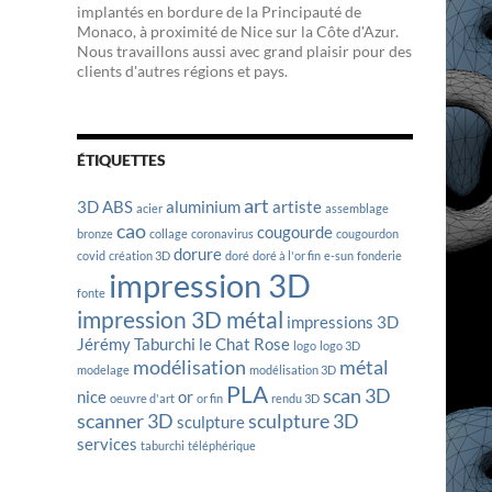
implantés en bordure de la Principauté de
Monaco, à proximité de Nice sur la Côte d'Azur.
Nous travaillons aussi avec grand plaisir pour des
clients d'autres régions et pays.
ÉTIQUETTES
art
3D
ABS
aluminium
artiste
acier
assemblage
cao
cougourde
bronze
collage
coronavirus
cougourdon
dorure
covid
création 3D
doré
doré à l'or fin
e-sun
fonderie
impression 3D
fonte
impression 3D métal
impressions 3D
Jérémy Taburchi
le Chat Rose
logo
logo 3D
modélisation
métal
modelage
modélisation 3D
PLA
scan 3D
nice
or
oeuvre d'art
or fin
rendu 3D
scanner 3D
sculpture 3D
sculpture
services
taburchi
téléphérique