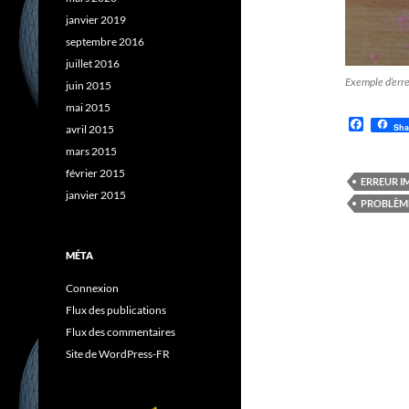
janvier 2019
septembre 2016
juillet 2016
Exemple d’erre
juin 2015
mai 2015
F
Sha
avril 2015
a
c
mars 2015
e
février 2015
b
ERREUR I
o
janvier 2015
PROBLÈME
o
k
MÉTA
Connexion
Flux des publications
Flux des commentaires
Site de WordPress-FR