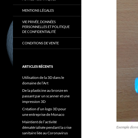
MENTIONS LÉGALES
VIE PRIVÉE, DONNÉES
PERSONNELLES ET POLITIQUE
DE CONFIDENTIALITÉ
CONDITIONS DE VENTE
ARTICLES RÉCENTS
Utilisation de la 3D dans le
domaine de l’Art
De la plasticine au bronze en
passant par un scanner et une
impression 3D
Création d’un logo 3D pour
une entreprise de Monaco
Maintient de l’activité
Exemple d’erre
dématérialisée pendant la crise
sanitaire liée au Coronavirus