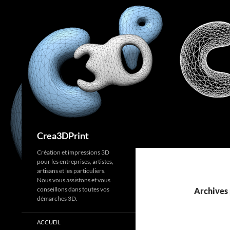
Aller
au
contenu
Recherche
Crea3DPrint
Création et impressions 3D
pour les entreprises, artistes,
artisans et les particuliers.
Nous vous assistons et vous
conseillons dans toutes vos
Archives 
démarches 3D.
ACCUEIL