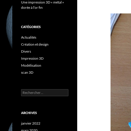
Une impression 3D « métal »
dorée à l’or fin
CATÉGORIES
Actualités
Création et design
Divers
Impression 3D
Modélisation
scan 3D
Rechercher :
ARCHIVES
janvier 2022
mars 2020