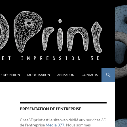
E DÉFINITION
MODÉLISATION
ANIMATION
CONTACTS
PRÉSENTATION DE L’ENTREPRISE
Crea3Dprint est le site web dédié aux services 3D
de l'entreprise
Media 377
. Nous sommes